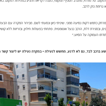
 למקום. טל מזרחי, מתנדב הסניף המקומי, נענה לקריאה והגיע במהירות למקום. ב
 גרימת נזק לרכב.
מרחק כחמש דקות נסיעה ממני. שיניתי כיוון ונסעתי לשם. מבירור המקרה עם הבעלי
בסגירת דלת, הרכב ננעל אוטומטית. פתחתי בפעולות חילוץ, ובזריזות ללא קושי,
ודתו העמוקה על הסיוע.״
ישע ברכב לבד, גם לא לרגע, מחשש לנעילה • במקרה נעילה יש ליצור קשר מי