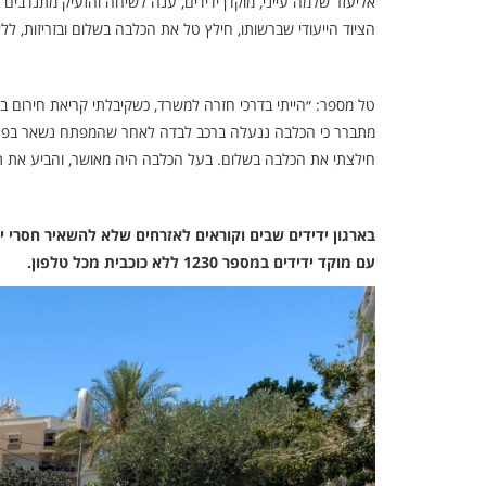
אליעזר שלמה עייני, מוקדן ידידים, ענה לשיחה והזעיק מתנדבים
הציוד הייעודי שברשותו, חילץ טל את הכלבה בשלום ובזריזות, ללא
טל מספר: ״הייתי בדרכי חזרה למשרד, כשקיבלתי קריאת חירום ב
מתברר כי הכלבה ננעלה ברכב לבדה לאחר שהמפתח נשאר בפנים, ו
חילצתי את הכלבה בשלום. בעל הכלבה היה מאושר, והביע את ת
בארגון ידידים שבים וקוראים לאזרחים שלא להשאיר חסרי 
עם מוקד ידידים במספר 1230 ללא כוכבית מכל טלפון.