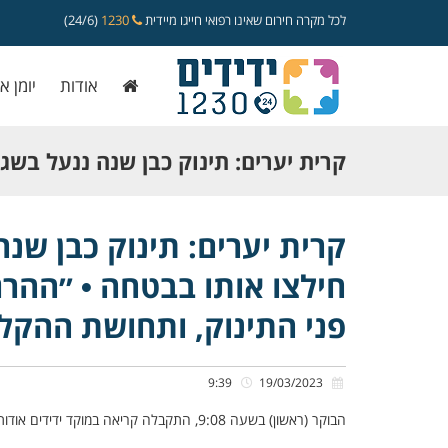
לכל מקרה חירום שאינו רפואי חייגו מיידית
1230
(24/6)
אודות
יומן א
קרית יערים: תינוק כבן שנה ננעל בשגג
חילצו אותו בבטחה • ״ההרגשה מדהימ
קרית יערים: תינוק כבן שנה
חילצו אותו בבטחה • ״ההר
פני התינוק, ותחושת ההקלה של ההור
פני התינוק, ותחושת ההקל
9:39
19/03/2023
הבוקר (ראשון) בשעה 9:08, התקבלה קריאה במוקד ידידים אודות תינוק כבן שנה שננעל בשגגה ברכב לעיני הוריו, ברחוב התאנה בקרית יערים.