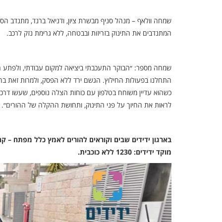
שמחה וולאף – מנהל סניף מבשרת ציון, ודניאל ברנד, מתנדב הסנ
המתנדבים את התינוק בזריזות ובבטחה, ללא גרימת נזק לרכב.
שמחה מספר: ״הבוקר התעכבתי ביציאה למקום עבודתי, ולפתע ה
התחלנו בפעולות החילוץ. הגשם ירד ללא הפסק, ולמרות זאת בח
כשהוא עדיין משוחח בטלפון עם כוחות הצלה נוספים, שעשו דרכם
לראות את החיוך על פני התינוק, ותחושת ההקלה של ההורים״.
בארגון ידידים שבים וקוראים להורים לאמץ כלל מפתח – ק
מוקד ידידים: 1230 ללא כוכבית.