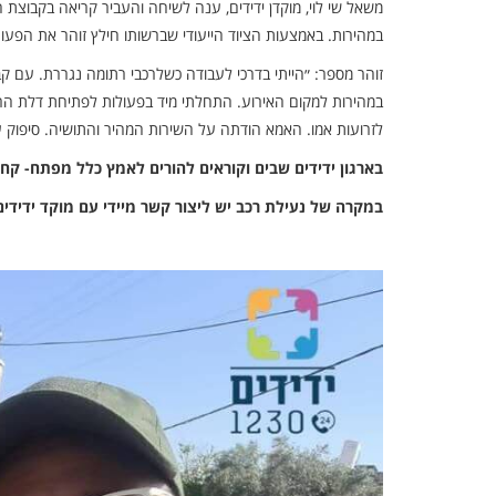
משאל שי לוי, מוקדן ידידים, ענה לשיחה והעביר קריאה בקבוצת
במהירות. באמצעות הציוד הייעודי שברשותו חילץ זוהר את הפעוט 
זוהר מספר: ״הייתי בדרכי לעבודה כשלרכבי רתומה נגררת. עם 
במהירות למקום האירוע. התחלתי מיד בפעולות לפתיחת דלת הר
לזרועות אמו. האמא הודתה על השירות המהיר והתושיה. סיפוק ע
בארגון ידידים שבים וקוראים להורים לאמץ כלל מפתח- ק
במקרה של נעילת רכב יש ליצור קשר מיידי עם מוקד ידידים: 1230 ללא כוכבי