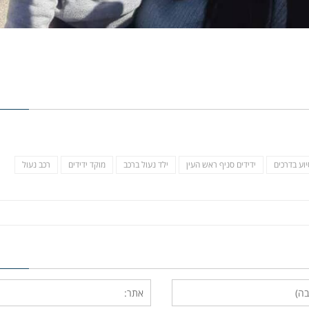
יוע בדרכים
ידידים סניף ראש העין
ילד נעול ברכב
מוקד ידידים
רכב נעול