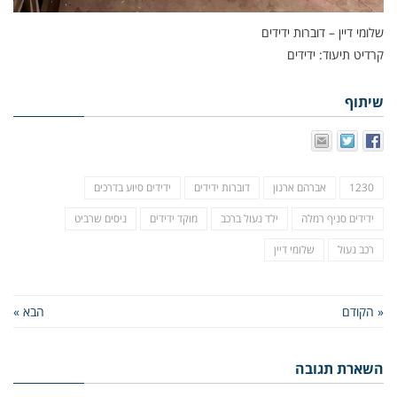
שלומי דיין – דוברות ידידים
קרדיט תיעוד: ידידים
שיתוף
1230
אברהם ארנון
דוברות ידידים
ידידים סיוע בדרכים
ידידים סניף רמלה
ילד נעול ברכב
מוקד ידידים
ניסים שרביט
רכב נעול
שלומי דיין
« הקודם
הבא »
השארת תגובה