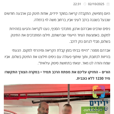
22:31
02/10/2025
היום (חמישי), התקבלה קריאה במוקד ידידים, אודות תינוק כבן ארבעה חודשים
שננעל בשגגה ברכב לעיני אביו, ברחוב משה לוי ברמלה.
ניסים שרביט ואברהם ארנון, מתנדבי הסניף, נענו לקריאה והגיעו במהירות
למקום. באמצעות הציוד הייעודי שברשותם, חילצו המתנדבים את התינוק
בשלום, מבלי לגרום נזק לרכב.
אברהם מספר: “הייתי בביתי בזמן קבלת הקריאה ומיהרתי למקום. הגעתי
בזריזות לכתובת, ותוך שיתוף פעולה עם ניסים חילצנו את התינוק בשלום. אביו
שמח והודה לנו מאד. יצאתי בתחושת סיפוק עילאית”.
הורים – החזיקו עליכם את מפתח הרכב תמיד • במקרה הצורך התקשרו
מיד 1230 ללא כוכבית.