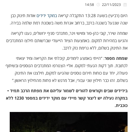
14:58
22/11/2023
היום (רביעי) בשעה 13:28 התקבלה קריאה
במוקד ידידים
אודות תינוק כבן
שנה שננעל בשגגה ברכב, ברחוב אגרות משה בשכונת רמת שלמה בבירה.
שמחה שירר, קובי כהן-פור ומוישי וינר, מתנדבי סניף ירושלים, נענו לקריאה
והגיעו במהירות למקום. באמצעות הציוד הייעודי שברשותם חילצו המתנדבים
את התינוק בשלום, ללא גרימת נזק לרכב.
שמחה מספר
: “הייתי באמצע לימודים, קיבלתי את הקריאה ומיד יצאתי
לכתובת. תוך דקות הגעתי למקום. אליי הצטרפו המתנדבים הנוספים ובשיתוף
פעולה, יחד עם כוחות חירום נוספים שהגיעו למקום, חילצנו את התינוק
בשלום. זהו כבר חילוץ שני עבורי, אבל מרגש לא פחות מהחילוץ הראשון.”
בידידים שבים וקוראים להורים לשמור עליהם את מפתח הרכב תמיד •
במקרה נעילה יש ליצור קשר מיידי עם מוקד ידידים במספר 1230 ללא
כוכבית.