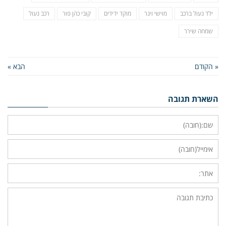
ילד נעול ברכב
מוישי וינר
מוקד ידידים
קובי כהן פור
רכב נעול
שמחה שירר
« הקודם
הבא »
השארת תגובה