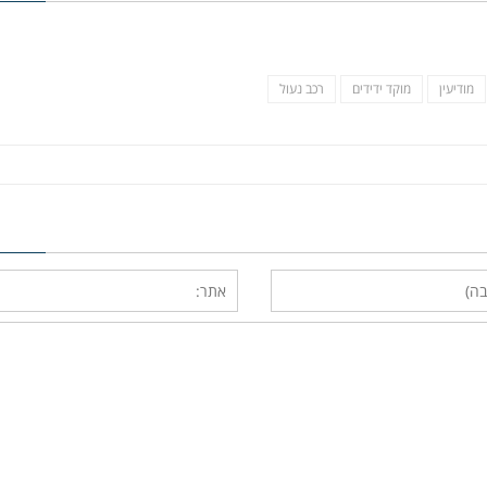
מודיעין
מוקד ידידים
רכב נעול