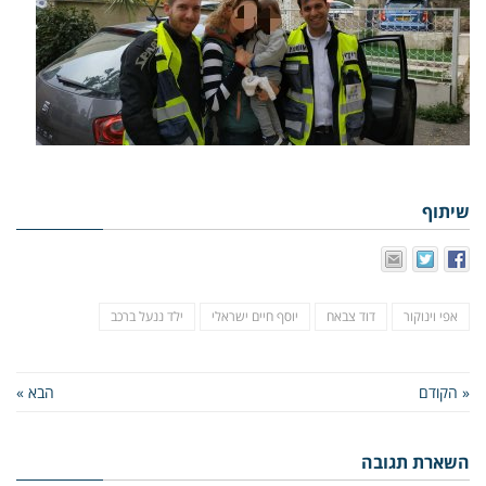
שיתוף
אפי וינוקור
דוד צבאח
יוסף חיים ישראלי
ילד ננעל ברכב
« הקודם
הבא »
השארת תגובה