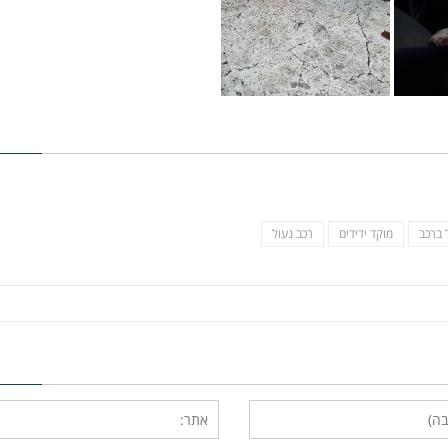
 ברכב
מוקד ידידים
רכב נעול