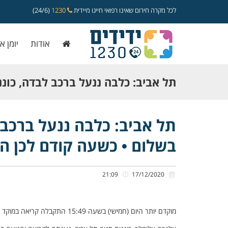
לכל מקרה חירום שאינו רפואי חייגו מיידית
1230
(24/6)
אודות
יומן א
תל אביב: כלבה ננעל ברכב לבדה, כוננ
בשלום • כשעה קודם לכן היא העניקה 
תל אביב: כלבה ננעל ברכב 
בשלום • כשעה קודם לכן הי
הכלבה
21:09
17/12/2020
מוקדם יותר היום (חמישי) בשעה 15:49 התקבלה קריאה במוקד ידידים אודות כלבה שננעלה בשגגה ברכב לעיני בעליה, ברחוב הדסה בתל אביב.