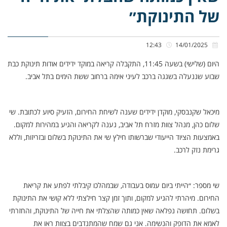
של התינוקת״
12:43
14/01/2025
היום (שלישי) בשעה 11:45, התקבלה קריאה במוקד ידידים אודות תינוקת כבת
שבוע שננעלה בשגגה ברכב לעיני אימהּ ברחוב ששת הימים בתל אביב.
מיכאל שקנבסקי, מוקדן ידידים שענה לשיחת החירום, הזעיק סיוע לכתובת. שי
שלום כהן, מנהל צוות מזרח תל אביב, נענה לקריאה והגיע במהירות למקום.
באמצעות הציוד הייעודי שברשותו חילץ שי את התינוקת בשלום ובזריזות, וללא
גרימת נזק לרכב.
שי מספר: ״הייתי ביום עמוס בעבודה, שבמהלכו קיבלתי לפתע את קריאת
החירום. מיהרתי להגיע למקום, ותוך זמן קצר חילצתי ללא קושי את התינוקת
בשלום. תחושה נפלאה שאין כמותה שהצלתי את חייה של התינוקת, והחזרתי
לאמא את הדופק והנשימה. אני גם שמח שהמתנדבים בצוות ראו את