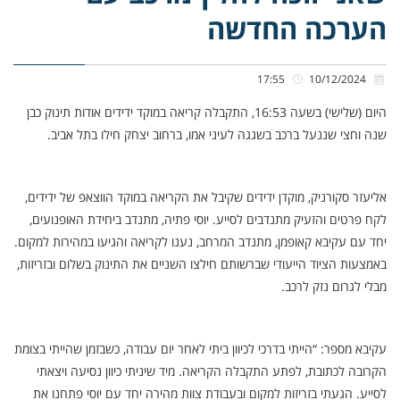
הערכה החדשה
17:55
10/12/2024
היום (שלישי) בשעה 16:53, התקבלה קריאה במוקד ידידים אודות תינוק כבן
שנה וחצי שננעל ברכב בשגגה לעיני אמו, ברחוב יצחק חילו בתל אביב.
אליעזר סקורניק, מוקדן ידידים שקיבל את הקריאה במוקד הווצאפ של ידידים,
לקח פרטים והזעיק מתנדבים לסייע. יוסי פתיה, מתנדב ביחידת האופנועים,
יחד עם עקיבא קאופמן, מתנדב המרחב, נענו לקריאה והגיעו במהירות למקום.
באמצעות הציוד הייעודי שברשותם חילצו השניים את התינוק בשלום ובזריזות,
מבלי לגרום נזק לרכב.
עקיבא מספר: “הייתי בדרכי לכיוון ביתי לאחר יום עבודה, כשבזמן שהייתי בצומת
הקרובה לכתובת, לפתע התקבלה הקריאה. מיד שיניתי כיוון נסיעה ויצאתי
לסייע. הגעתי בזריזות למקום ובעבודת צוות מהירה יחד עם יוסי פתחנו את