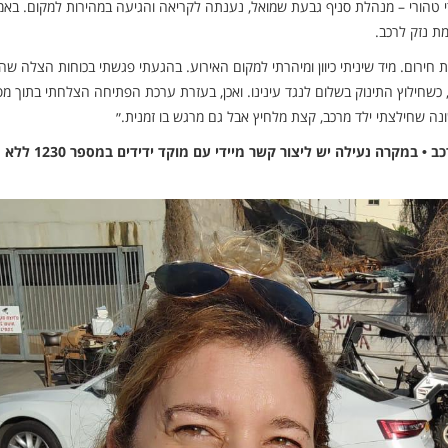
עדי טהורי – מנהלת סניף גבעת שמואל, נענתה לקריאה והגיעה במהירות למקום. בא
ת נזק לרכב.
 חירום. מיד שיניתי כיוון ומיהרתי למקום האירוע. בהגעתי פגשתי בכוחות הצלה שה
 כשחילוץ התינוק בשלום לנגד עינינו. ואכן, בעזרת ערכת הפתיחה הצלחתי בתוך מ
ה שחילצתי ילד מרכב, קצת מלחיץ אבל גם מרגש בו זמנית.״
בידידים שבים וקוראים להורים לשמור עליהם את מפתח הרכב • במקרה נעילה יש ליצור קשר מיידי עם מוקד ידידים במספר 1230 ללא