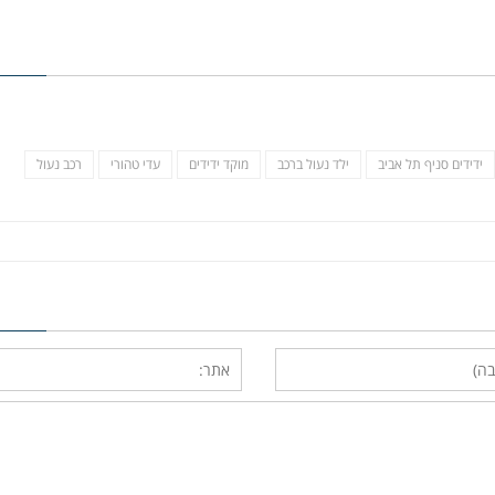
ידידים סניף תל אביב
ילד נעול ברכב
מוקד ידידים
עדי טהורי
רכב נעול