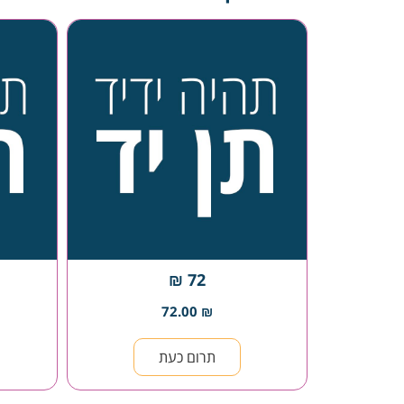
72 ₪
72.00
₪
תרום כעת