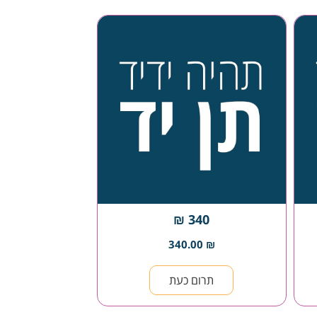
340 ₪
340.00
₪
תרום כעת