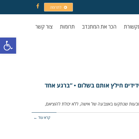
לתרומה
Facebook
קשורת
הכר את המתנדב
תרומות
צור קשר
פתח סרגל
ידים חילץ אותם בשלום • “ברגע אחד
קרא עוד ←