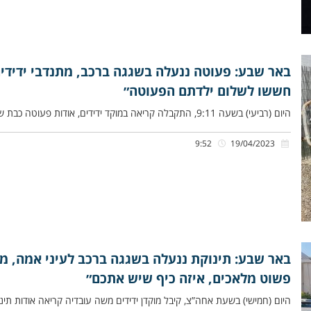
באר שבע: פעוטה ננעלה בשגגה ברכב, מתנדבי ידידים
חששו לשלום ילדתם הפעוטה״
היום (רביעי) בשעה 9:11, התקבלה קריאה במוקד ידידים, אודות פעוטה כבת שנתיים, שננעלה בשגגה ברכב לעיני הוריה, ברחוב אליהו בן
9:52
19/04/2023
באר שבע: תינוקת ננעלה בשגגה ברכב לעיני אמה, מת
פשוט מלאכים, איזה כיף שיש אתכם״
היום (חמישי) בשעת אחה”צ, קיבל מוקדן ידידים משה עובדיה קריאה אודות ת