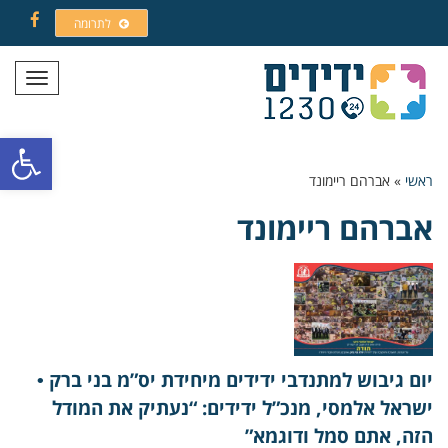
לתרומה
Facebook
תפריט
פתח סרגל
ראשי
»
אברהם ריימונד
אברהם ריימונד
יום גיבוש למתנדבי ידידים מיחידת יס”מ בני ברק •
ישראל אלמסי, מנכ”ל ידידים: “נעתיק את המודל
הזה, אתם סמל ודוגמא”