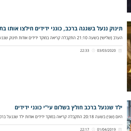
תינוק ננעל בשגגה ברכב, כונני ידידים חילצו אותו בת
הערב (שלישי) בשעה 21:10 התקבלה קריאה במוקד ידידים אודות תינוק שננעל בשגגה ברכב לעיני אביו ברחוב נחל זוהר במודיעין. שלומי
22:33
03/03/2020
ילד שננעל ברכב חולץ בשלום עי”י כונני ידידים
היום (שני) בשעה 20:18 התקבלה קריאה במוקד ידידים אודות ילד שננעל ברכב בשגגה בחניית מרכז ישפרו סנטר במודיעין. איתן דן,
22:17
01/04/2019