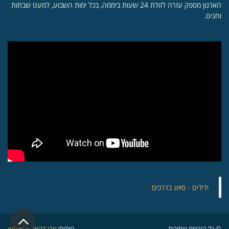
הארגון מספק עזרה לזולת 24 שעות ביממה, בכל ימות השבוע, למעט שבתות
וחגים.
‏ידידים - סיוע בדרכים
גלי
© כל הזכויות שמורות.
פיתוח:
אבי דהאן - oPress