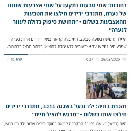
רחובות: שתי טבעות נתקעו על שתי אצבעות שונות
של נערה, מתנדבי ידידים חילצו את הטבעות
מהאצבעות בשלום • ״תחושת סיפוק גדולה לעזור
לנערה״
הלילה (חמישי) בשעה 23:26, התקבלה קריאה במוקד ידידים אודות נערה
שטבעותיה נתקעו על אצבעותיה ללא יכולת להוציאן, ברחוב הרצל ברחובות.
28/02/2025
0:27
קרא עוד ←
מזכרת בתיה: ילד ננעל בשגגה ברכב, מתנדבי ידידים
חילצו אותו בשלום • ״מרגש להציל חיים״
היום (רביעי) בשעה 11:01 התקבלה קריאה במוקד ידידים אודות ילד כבן חמש,
שננעל בשגגה ברכב לעיני אביו, בקפה שבע ברחוב