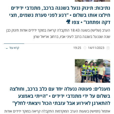
נתיבות: תינוק ננעל בשגגה ברכב, מתנדבי ידידים
חילצו אותו בשלום • “רגע לפני סערת גשמים, חצי
דקה ופתחנו” • צפו 🎥
הערב (שלישי) בשעה 18:43 התקבלה קריאה במוקד ידידים אודות תינוק כבן
שנה שננעל בשגגה ברכב לעיני אביו, ברחוב אריאל שרון
14/11/2023
19:25
קרא עוד ←
מעגלים: פעוטה ננעלה יחד עם כלב ברכב, וחולצה
בשלום על ידי מתנדבי ידידים • “הייתי באמצע
להתארגן לאירוע אבל עזבתי הכול ויצאתי לחלץ”
אתמול (חמישי) בשעות הערב המוקדמות התקבלה קריאה במוקד ידידים אודות