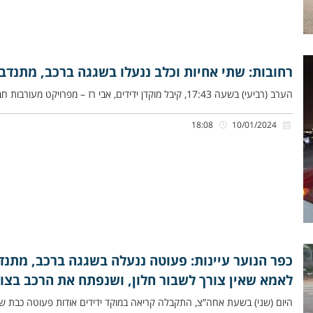
רחובות: שתי אחיות וכלב ננעלו בשגגה ברכב, מתנדבי
הערב (רביעי) בשעה 17:43, קיבל מוקדן ידידים, אבי רז – מפרויקט מעורבות חברתית, שיחה אודות פעוטה כבת שנתיים ואחותה כבת
18:08
10/01/2024
כפר הנוער עיינות: פעוטה ננעלה בשגגה ברכב, מתנד
לאמא שאין צורך לשבור חלון, ושנפתח את הרכב בצור
היום (שני) בשעת אחה”צ, התקבלה קריאה במוקד ידידים אודות פעוטה כבת שנ