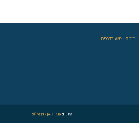
‏ידידים - סיוע בדרכים
פיתוח:
אבי דהאן - oPress