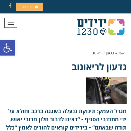
לתרומה
Facebook
תפריט
פתח סרגל
ראשי
»
גדעון לריאונוב
גדעון לריאונוב
מגדל העמק: תינוקת ננעלה בשגגה ברכב וחולצ על
ידי מתנדבי הסניף • “רצינו לדבור חלון מרובי יאוש.
תודה שבאתם” • בידידים קוראים להורים לאמץ “כלל