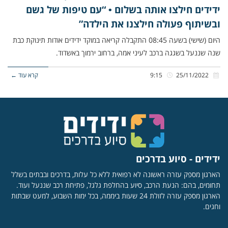
ידידים חילצו אותה בשלום • “עם טיפות של גשם
ובשיתוף פעולה חילצנו את הילדה”
היום (שישי) בשעה 08:45 התקבלה קריאה במוקד ידידים אודות תינוקת כבת
שנה שננעל בשגגה ברכב לעיני אמה, ברחוב ירמוך באשדוד.
25/11/2022
9:15
קרא עוד ←
ידידים - סיוע בדרכים
הארגון מספק עזרה ראשונה לא רפואית ללא כל עלות, בדרכים ובבתים בשלל
תחומים, בהם: הנעת הרכב, סיוע בהחלפת גלגל, פתיחת רכב שננעל ועוד.
הארגון מספק עזרה לזולת 24 שעות ביממה, בכל ימות השבוע, למעט שבתות
וחגים.