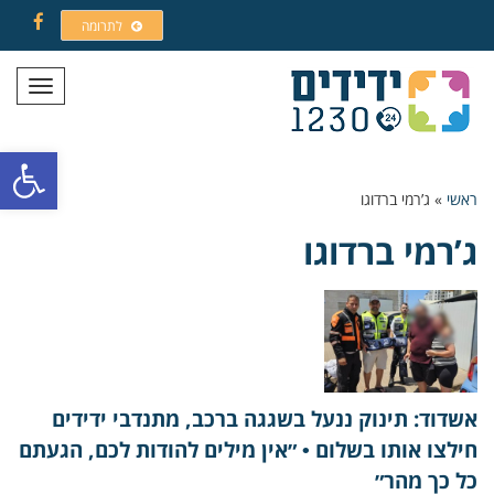
לתרומה
Facebook
תפריט
פתח סרגל
ראשי
»
ג’רמי ברדוגו
ג’רמי ברדוגו
אשדוד: תינוק ננעל בשגגה ברכב, מתנדבי ידידים
חילצו אותו בשלום • ״אין מילים להודות לכם, הגעתם
כל כך מהר״