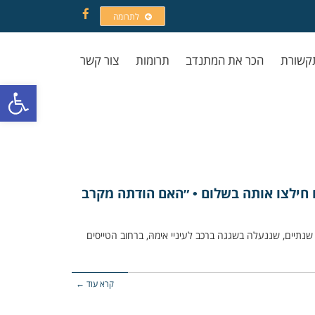
לתרומה
Facebook
קשורת
הכר את המתנדב
תרומות
צור קשר
פתח סרגל
ם חילצו אותה בשלום • ״האם הודתה מקרב
ת פעוטה כבת שנתיים, שננעלה בשגגה ברכב לעיניי אימהּ, ברחוב הטייסים
קרא עוד ←