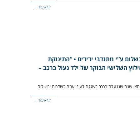
קרא עוד ←
לום ע”י מתנדבי ידידים • “התינוקת
וץ השלישי הבוקר של ילד נעול ברכב –
קרא עוד ←