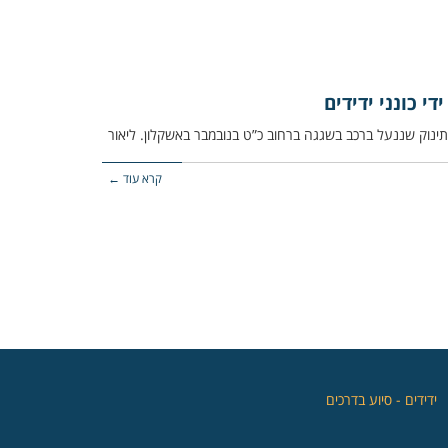
 כונני ידידים
קרא עוד ←
‏ידידים - סיוע בדרכים