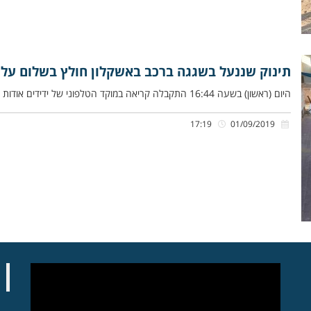
תינוק שננעל בשגגה ברכב באשקלון חולץ בשלום על ידי
היום (ראשון) בשעה 16:44 התקבלה קריאה במוקד הטלפוני של ידידים אודות תינוק שננעל ברכב בשגגה ברחוב כ”ט בנובמבר באשקלון. ליאור
17:19
01/09/2019