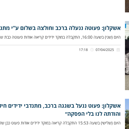
אשקלון: פעוטה ננעלה ברכב וחולצה בשלום ע”י מתנד
היום (שני) בשעה 16:00, התקבלה במוקד ידידים קריאה אודות פעוטה כבת שנתיים שננעלה ברכב בשגגה לעיני אמהּ, בחניית בית ספר
17:18
07/04/2025
אשקלון: פעוט ננעל בשגגה ברכב, מתנדבי ידידים ח
והודתה לנו בלי הפסקה״
היום (שלישי) בשעה 15:53 התקבלה קריאה במוקד ידידים אודות פעוט כבן שלוש שנים שננעל בשגגה ברכב לעיני אימו ברחוב חמרא