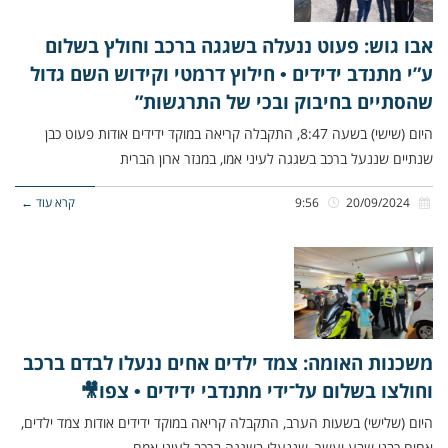
אבו גוש: פעוט ננעלה בשגגה ברכב וחולץ בשלום
ע”י מתנדב ידידים • חילוץ דרמטי וקידוש השם גדול
שהסתיים בחיבוק ובכי של התרגשות”
היום (שישי) בשעה 8:47, התקבלה קריאה במוקד ידידים אודות פעוט כבן
שנתיים שננעל ברכב בשגגה לעיני אמו, במנזר ארון הברית
20/09/2024
9:56
קרא עוד ←
משכנות האומה: צמד ילדים אחים ננעלו לבדם ברכב
וחולצו בשלום על־ידי מתנדבי ידידים • צפו🎥
היום (שלישי) בשעות הערב, התקבלה קריאה במוקד ידידים אודות צמד ילדים,
אחים כבני שבע ועשר, שננעלו בשגגה ברכב לעיני אמם,