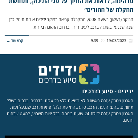
מדהימה, לראות את החיוך על פני התינוק, ותחושת
ההקלה של ההורים״
הבוקר (ראשון) בשעה 9:08, התקבלה קריאה במוקד ידידים אודות תינוק כבן
שנה שננעל בשגגה ברכב לעיני הוריו, ברחוב התאנה בקרית
19/03/2023
9:39
קרא עוד ←
ידידים - סיוע בדרכים
הארגון מספק עזרה ראשונה לא רפואית ללא כל עלות, בדרכים ובבתים בשלל
תחומים, בהם: הנעת הרכב, סיוע בהחלפת גלגל, פתיחת רכב שננעל ועוד.
הארגון מספק עזרה לזולת 24 שעות ביממה, בכל ימות השבוע, למעט שבתות
וחגים.