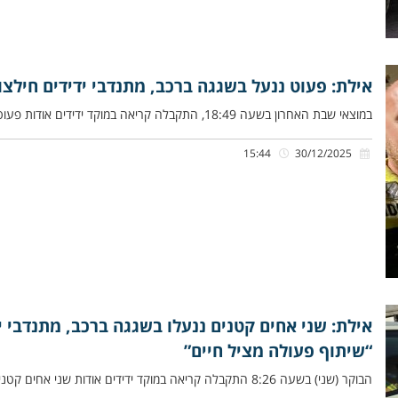
אילת: פעוט ננעל בשגגה ברכב, מתנדבי ידידים חילצו
במוצאי שבת האחרון בשעה 18:49, התקבלה קריאה במוקד ידידים אודות פעוט כבן שנתיים וחצי, שננעל בשגגה ברכב לעיני אימו, בסמטת
15:44
30/12/2025
אילת: שני אחים קטנים ננעלו בשגגה ברכב, מתנדבי י
“שיתוף פעולה מציל חיים”
הבוקר (שני) בשעה 8:26 התקבלה קריאה במוקד ידידים אודות שני אחים קטנים, כבני שנה ושנתיים, שננעלו בשגגה ברכב לעיני האם,