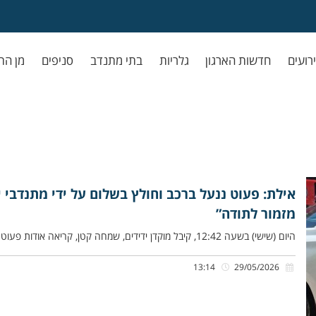
ירועים
חדשות הארגון
גלריות
בתי מתנדב
סניפים
מן הת
אילת: פעוט ננעל ברכב וחולץ בשלום על ידי מתנדבי 
מזמור לתודה”
היום (שישי) בשעה 12:42, קיבל מוקדן ידידים, שמחה קטן, קריאה אודות פעוט כבן שנתיים שננעל בשגגה ברכב לעיני אמו וקרובת
13:14
29/05/2026