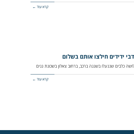
קרא עוד ←
בי ידידים חילצו אותם בשלום
קרא עוד ←