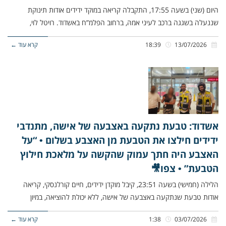
היום (שני) בשעה 17:55, התקבלה קריאה במוקד ידידים אודות תינוקת
שננעלה בשגגה ברכב לעיני אמהּ, ברחוב הפלמ”ח באשדוד. רויטל לוי,
13/07/2026
18:39
קרא עוד ←
אשדוד: טבעת נתקעה באצבעה של אישה, מתנדבי
ידידים חילצו את הטבעת מן האצבע בשלום • “על
האצבע היה חתך עמוק שהקשה על מלאכת חילוץ
הטבעת” • צפו🎥
הלילה (חמישי) בשעה 23:51, קיבל מוקדן ידידים, חיים קורלנסקי, קריאה
אודות טבעת שנתקעה באצבעה של אישה, ללא יכולת להוציאה, במיון
03/07/2026
1:38
קרא עוד ←