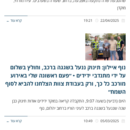
שהטבעת שלה נתקעה באצבעה, ברחוב שעורה בשעלבים. עידו מזרחי,
מוקדן
22/04/2025
19:21
קרא עוד ←
נוף איילון: תינוק ננעל בשגגה ברכב, וחולץ בשלום
על ידי מתנדבי ידידים • ״פעם ראשונה שלי באירוע
מורכב כל כך, ורק בעבודת צוות הצלחנו להביא לסוף
השמח״
היום (רביעי) בשעה 9:07, התקבלה קריאה במוקד ידידים אודות תינוק כבן
שנה שננעל בשגגה ברכב לעיני הוריו ברחוב יהלום, נוף
05/03/2025
10:49
קרא עוד ←