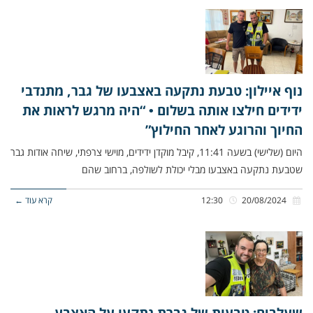
נוף איילון: טבעת נתקעה באצבעו של גבר, מתנדבי
ידידים חילצו אותה בשלום • “היה מרגש לראות את
החיוך והרוגע לאחר החילוץ”
היום (שלישי) בשעה 11:41, קיבל מוקדן ידידים, מוישי צרפתי, שיחה אודות גבר
שטבעת נתקעה באצבעו מבלי יכולת לשולפה, ברחוב שהם
20/08/2024
12:30
קרא עוד ←
שעלבים: טבעות של גברת נתקעו על האצבע