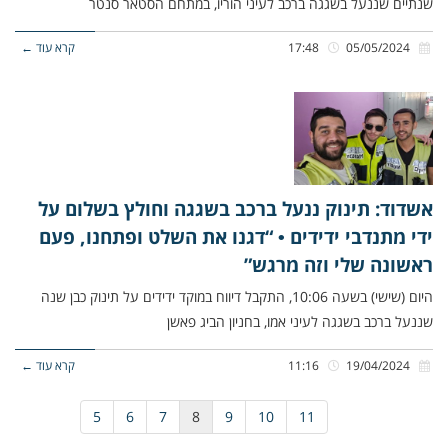
שנתיים שננעל בשגגה ברכב לעיני הוריו, במתחם הסטאר סנטר
05/05/2024
17:48
קרא עוד ←
אשדוד: תינוק ננעל ברכב בשגגה וחולץ בשלום על
ידי מתנדבי ידידים • “דגנו את השלט ופתחנו, פעם
ראשונה שלי וזה מרגש”
היום (שישי) בשעה 10:06, התקבל דיווח במוקד ידידים על תינוק כבן שנה
שננעל ברכב בשגגה לעיני אמו, בחניון הביג פאשן
19/04/2024
11:16
קרא עוד ←
5
6
7
8
9
10
11