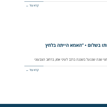
קרא עוד ←
ותו בשלום • “האמא הייתה בלחץ
קרא עוד ←