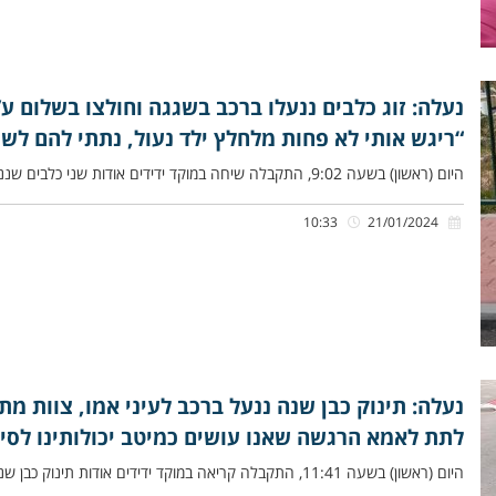
נעלה: זוג כלבים ננעלו ברכב בשגגה וחולצו בשלום ע”
“ריגש אותי לא פחות מלחלץ ילד נעול, נתתי להם לש
היום (ראשון) בשעה 9:02, התקבלה שיחה במוקד ידידים אודות שני כלבים שננעלו בשגגה ברכב לעיני בעליהם, ביישוב נעלה שבבנימין.
10:33
21/01/2024
נעלה: תינוק כבן שנה ננעל ברכב לעיני אמו, צוות מתנ
לתת לאמא הרגשה שאנו עושים כמיטב יכולותינו לסיי
היום (ראשון) בשעה 11:41, התקבלה קריאה במוקד ידידים אודות תינוק כבן שנה שננעל בשגגה ברכב לעיני אמו, ברחוב בדולח בישוב