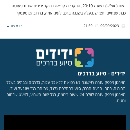
היום (מוצ”ש) בשעה 20:19, התקבלה קריאה במוקד ידידים אודות פעוטה
כבת שנתיים וחצי שננעלה בשגגה ברכב לעיני אמהּ, ברחוב ז’בוטינסקי
09/09/2023
21:39
קרא עוד ←
ידידים - סיוע בדרכים
הארגון מספק עזרה ראשונה לא רפואית ללא כל עלות, בדרכים ובבתים בשלל
תחומים, בהם: הנעת הרכב, סיוע בהחלפת גלגל, פתיחת רכב שננעל ועוד.
הארגון מספק עזרה לזולת 24 שעות ביממה, בכל ימות השבוע, למעט שבתות
וחגים.