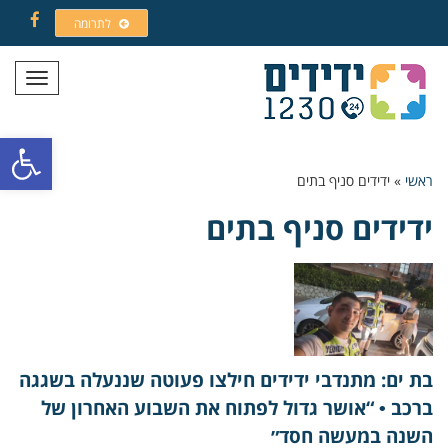
לתרומה
Facebook
תפריט
פתח סרגל
ראשי
»
ידידים סניף בתים
ידידים סניף בתים
בת ים: מתנדבי ידידים חילצו פעוטה שננעלה בשגגה
ברכב • “אושר גדול לפתוח את השבוע האחרון של
השנה במעשה חסד״