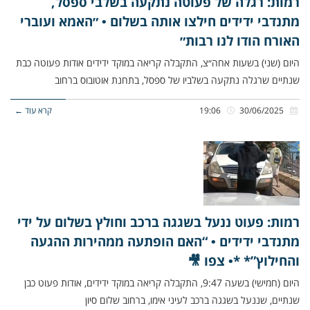
רמות: רגלה של פעוטה נתקעה בשלבי ספסל,
מתנדבי ידידים חילצו אותה בשלום • ״האמא ועוברי
האורח הודו לנו רבות״
היום (שני) בשעות אחה״צ, התקבלה קריאה במוקד ידידים אודות פעוטה כבת
שנתיים שרגלה נתקעה בשלביו של ספסל, בתחנת אוטובוס ברחוב
30/06/2025
19:06
קרא עוד ←
רמות: פעוט ננעל בשגגה ברכב וחולץ בשלום על ידי
מתנדבי ידידים • “האם הופתעה ממהירות ההגעה
והחילוץ”* *• צפו 🎥
היום (חמישי) בשעה 9:47, התקבלה קריאה במוקד ידידים, אודות פעוט כבן
שנתיים, שננעל בשגגה ברכב לעיני אימו, ברחוב שלום סיון