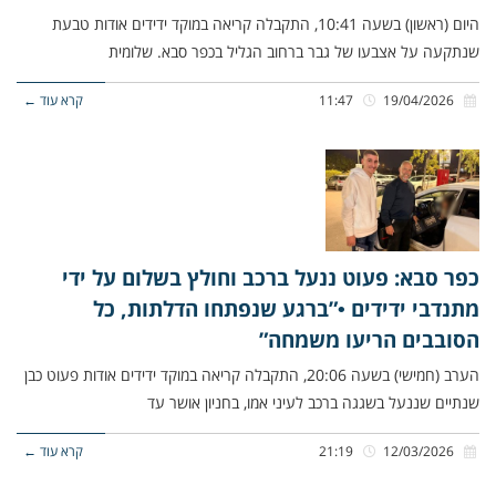
היום (ראשון) בשעה 10:41, התקבלה קריאה במוקד ידידים אודות טבעת
שנתקעה על אצבעו של גבר ברחוב הגליל בכפר סבא. שלומית
19/04/2026
11:47
קרא עוד ←
כפר סבא: פעוט ננעל ברכב וחולץ בשלום על ידי
מתנדבי ידידים •”ברגע שנפתחו הדלתות, כל
הסובבים הריעו משמחה”
הערב (חמישי) בשעה 20:06, התקבלה קריאה במוקד ידידים אודות פעוט כבן
שנתיים שננעל בשגגה ברכב לעיני אמו, בחניון אושר עד
12/03/2026
21:19
קרא עוד ←