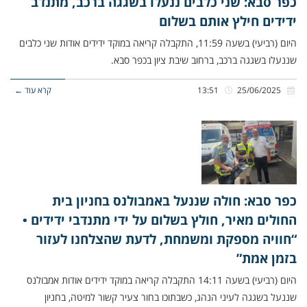
כפר סבא: שני כלבים ננעלו בשגגה ברכב, מתנדב
ידידים חילץ אותם בשלום
היום (רביעי) בשעה 11:59, התקבלה קריאה במוקד ידידים אודות שני כלבים
שננעלו בשגגה ברכב, ברחוב שיבת ציון בכפר סבא.
25/06/2025
13:51
קרא עוד ←
כפר סבא: חולה שננעל באמבולנס בחניון בית
החולים מאיר, חולץ בשלום על ידי מתנדבי ידידים •
“חוויה מספקת ומשמחת, לדעת שהצלחנו לעזור
בזמן אמת”
היום (רביעי) בשעה 14:11 התקבלה קריאה במוקד ידידים אודות אמבולנס
שננעל בשגגה לעיני הנהג, כשבתוכו בחור צעיר קשור למיטה, בחניון