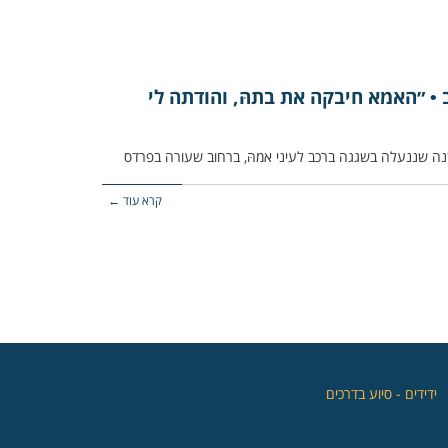
• ״האמא חיבקה את בתהּ, והודתה לי
קרא עוד ←
‏ידידים - סיוע בדרכים