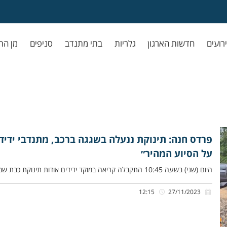
ירועים
חדשות הארגון
גלריות
בתי מתנדב
סניפים
מן הת
פרדס חנה: תינוקת ננעלה בשגגה ברכב, מתנדבי ידיד
על הסיוע המהיר״
היום (שני) בשעה 10:45 התקבלה קריאה במוקד ידידים אודות תינוקת כבת שבועיים, שננעלה בשגגה ברכב לעיני אמהּ, ברחוב אחוזה בפרדס
12:15
27/11/2023