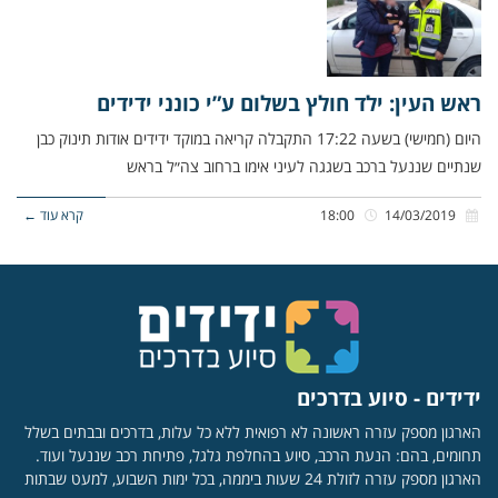
ראש העין: ילד חולץ בשלום ע”י כונני ידידים
היום (חמישי) בשעה 17:22 התקבלה קריאה במוקד ידידים אודות תינוק כבן
שנתיים שננעל ברכב בשגגה לעיני אימו ברחוב צה״ל בראש
14/03/2019
18:00
קרא עוד ←
ידידים - סיוע בדרכים
הארגון מספק עזרה ראשונה לא רפואית ללא כל עלות, בדרכים ובבתים בשלל
תחומים, בהם: הנעת הרכב, סיוע בהחלפת גלגל, פתיחת רכב שננעל ועוד.
הארגון מספק עזרה לזולת 24 שעות ביממה, בכל ימות השבוע, למעט שבתות