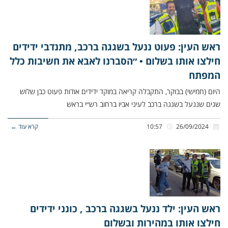
ראש העין: פעוט ננעל בשגגה ברכב, מתנדבי ידידים
חילצו אותו בשלום • ״הסברנו לאבא את חשיבות כלל
המפתח
היום (חמישי) בבוקר, התקבלה קריאה במוקד ידידים אודות פעוט כבן שלוש
שנים שננעל בשגגה ברכב לעיני אביו ברחוב רש״י בראש
26/09/2024
10:57
קרא עוד ←
ראש העין: ילד ננעל בשגגה ברכב , כונני ידידים
חילצו אותו במהירות ובשלום