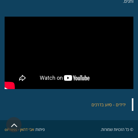
וחגים.
‏ידידים - סיוע בדרכים
גלילה
© כל הזכויות שמורות.
פיתוח:
אבי דהאן - oPress
לראש