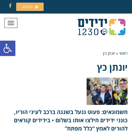
לתרומה
Facebook
תפריט
פתח סרגל
ראשי
»
יונתן כץ
יונתן כץ
חשמונאים: פעוט ננעל בשגגה ברכב לעיני הוריו,
כונני ידידים חילצו אותו בשלום • בידידים קוראים
להורים לאמץ “כלל מפתח”