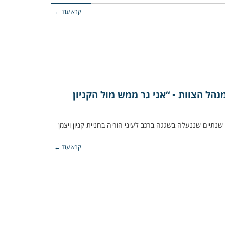
קרא עוד ←
הל הצוות • “אני גר ממש מול הקניון
נתיים שננעלה בשגגה ברכב לעיני הוריה בחניית קניון ויצמן
קרא עוד ←