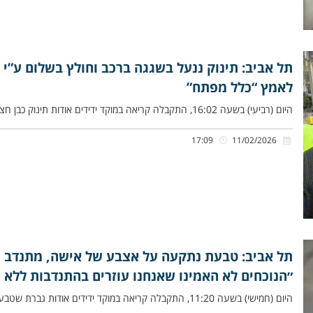
תל אביב: תינוק ננעל בשגגה ברכב וחולץ בשלום ע”י מ
לאמץ “כלל מפתח”
היום (רביעי) בשעה 16:02, התקבלה קריאה במוקד ידידים אודות תינוק כבן חצי שנה שננעל ברכב בשגגה לעיני הוריו, ברחוב ארלוזורוב
17:09
11/02/2026
תל אביב: טבעת נתקעה על אצבע של אישה, מתנדב י
״הנוכחים לא האמינו שאנחנו עוזרים בהתנדבות ללא 
היום (חמישי) בשעה 11:20, התקבלה קריאה במוקד ידידים אודות גברת שטבעתהּ נתקעה על אצבעהּ ללא יכולת להוציאהּ, ברחוב יצחק שדה