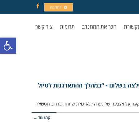
לתרומה
Facebook
קשורת
הכר את המתנדב
תרומות
צור קשר
פתח סרגל
לצה בשלום • “במהלך ההתארגנות לטיול
קרא עוד ←