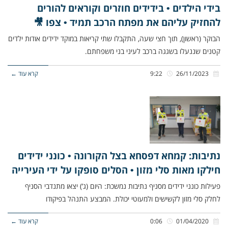
בידי הילדים • בידידים חוזרים וקוראים להורים
להחזיק עליהם את מפתח הרכב תמיד • צפו 🎥
הבוקר (ראשון), תוך חצי שעה, התקבלו שתי קריאות במוקד ידידים אודות ילדים
קטנים שננעלו בשגגה ברכב לעיני בני משפחתם.
26/11/2023
9:22
קרא עוד ←
נתיבות: קמחא דפסחא בצל הקורונה • כונני ידידים
חילקו מאות סלי מזון • הסלים סופקו על ידי העירייה
פעילות כונני ידידים מסניף נתיבות נמשכת: היום (ג’) יצאו מתנדבי הסניף
לחלק סלי מזון לקשישים ולמעוטי יכולת. המבצע התנהל בפיקודו
01/04/2020
0:06
קרא עוד ←