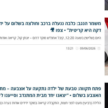
משמר הנגב: כלבה ננעלה ברכב וחולצה בשלום על ידי מ
דקה היא קריטית” • צפו 🎥
היום (שלישי) בשעה 12:20, קיבל אחמ”ש מוקד דרום – יונתן קול, קריאה אודות כלבה שננעלה בשגגה ברכב, בבסיס משמר הנגב.
13:21
09/06/2026
פתח תקווה: טבעת של ילדה נתקעה על אצבעה – מתנד
האצבע בשלום • “יצאנו יחד מבית המתנדב וסייענו 
הלילה (רביעי) מעט לפני חצות, התקבלה קריאה במוקד ידידים אודות נער