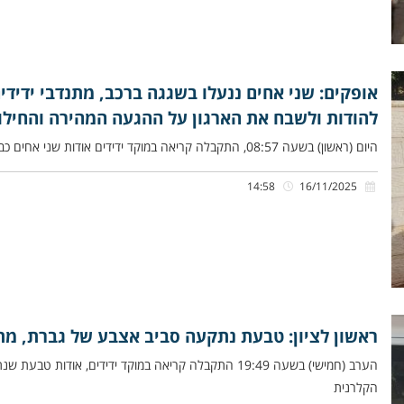
אופקים: שני אחים ננעלו בשגגה ברכב, מתנדבי ידיד
להודות ולשבח את הארגון על ההגעה המהירה והחילוץ
היום (ראשון) בשעה 08:57, התקבלה קריאה במוקד ידידים אודות שני אחים כבני שנה ושנתיים, שננעלו בשגגה ברכב לעיני אמם, ברחוב
14:58
16/11/2025
ראשון לציון: טבעת נתקעה סביב אצבע של גברת, מת
הערב (חמישי) בשעה 19:49 התקבלה קריאה במוקד ידידים, א
הקלרנית