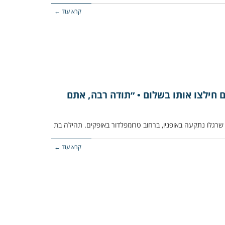
קרא עוד ←
ם חילצו אותו בשלום • ״תודה רבה, אתם
קרא עוד ←