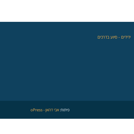
‏ידידים - סיוע בדרכים
פיתוח:
אבי דהאן - oPress