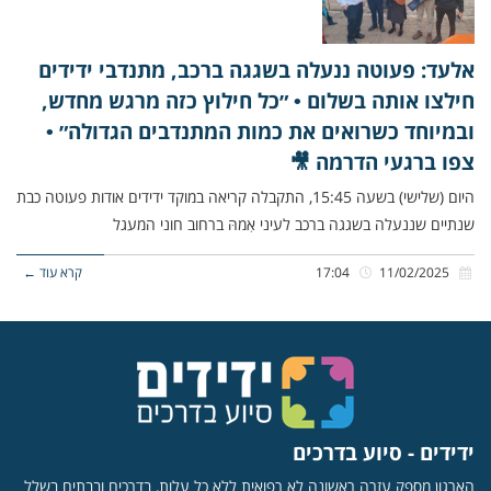
אלעד: פעוטה ננעלה בשגגה ברכב, מתנדבי ידידים
חילצו אותה בשלום • ״כל חילוץ כזה מרגש מחדש,
ובמיוחד כשרואים את כמות המתנדבים הגדולה״ •
צפו ברגעי הדרמה 🎥
היום (שלישי) בשעה 15:45, התקבלה קריאה במוקד ידידים אודות פעוטה כבת
שנתיים שננעלה בשגגה ברכב לעיני אִמהּ ברחוב חוני המעגל
11/02/2025
17:04
קרא עוד ←
ידידים - סיוע בדרכים
הארגון מספק עזרה ראשונה לא רפואית ללא כל עלות, בדרכים ובבתים בשלל