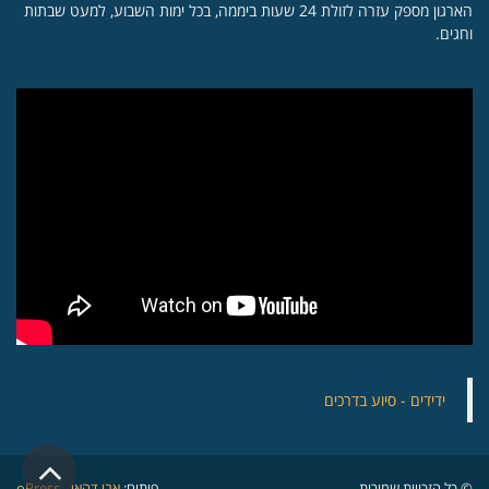
הארגון מספק עזרה לזולת 24 שעות ביממה, בכל ימות השבוע, למעט שבתות
וחגים.
‏ידידים - סיוע בדרכים
גלי
© כל הזכויות שמורות.
פיתוח:
אבי דהאן - oPress