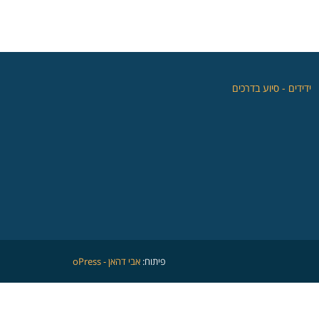
‏ידידים - סיוע בדרכים
פיתוח:
אבי דהאן - oPress