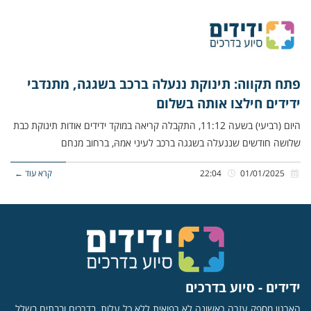
פתח תקווה: תינוקת ננעלה ברכב בשגגה, מתנדבי
ידידים חילצו אותה בשלום
היום (רביעי) בשעה 11:12, התקבלה קריאה במוקד ידידים אודות תינוקת כבת
שלושה חודשים שננעלה בשגגה ברכב לעיני אמהּ, ברחוב מנחם
01/01/2025
22:04
קרא עוד ←
ידידים - סיוע בדרכים
הארגון מספק עזרה ראשונה לא רפואית ללא כל עלות, בדרכים ובבתים בשלל