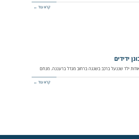
קרא עוד ←
נן ידידים
קרא עוד ←