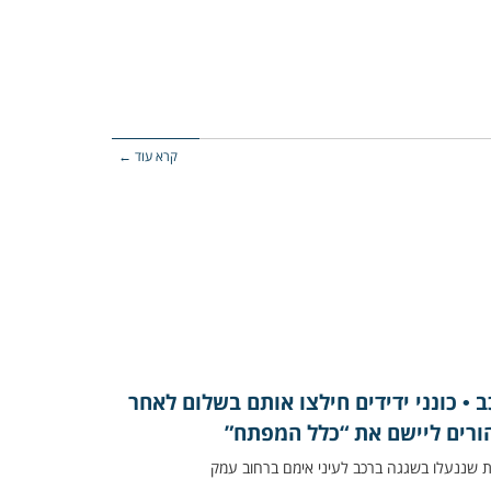
קרא עוד ←
• כונני ידידים חילצו אותם בשלום לאחר
ורים ליישם את “כלל המפתח”