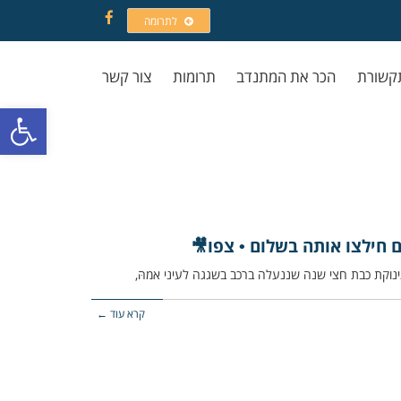
לתרומה
Facebook
קשורת
הכר את המתנדב
תרומות
צור קשר
פתח סרגל
 חילצו אותה בשלום • צפו🎥
קרא עוד ←