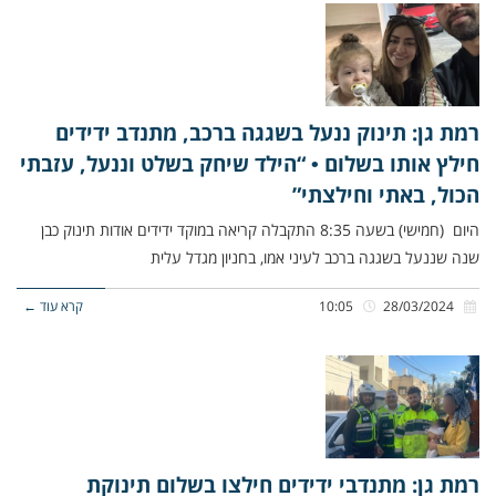
רמת גן: תינוק ננעל בשגגה ברכב, מתנדב ידידים
חילץ אותו בשלום • “הילד שיחק בשלט וננעל, עזבתי
הכול, באתי וחילצתי”
היום (חמישי) בשעה 8:35 התקבלה קריאה במוקד ידידים אודות תינוק כבן
שנה שננעל בשגגה ברכב לעיני אמו, בחניון מגדל עלית
28/03/2024
10:05
קרא עוד ←
רמת גן: מתנדבי ידידים חילצו בשלום תינוקת