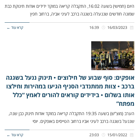
היום (חמישי) בשעה 16:02, התקבלה קריאה במוקד ידידים אודות תינוקת כבת
שמונה חודשים שננעלה בשגגה ברכב לעיני אביה, ברחוב חפץ
16/03/2023
16:39
קרא עוד ←
אופקים: סוף שבוע של חילוצים • תינוק ננעל בשגגה
ברכב • צוות ממתנדבי הסניף הגיעו במהירות וחילצו
אותו בשלום • בידידים קוראים להורים לאמץ “כלל
מפתח”
הערב (מוצ”ש) בשעה 19:35 התקבלה קריאה במוקד אודות תינוק כבן שנה,
שננעל בשגגה ברכב לעיני אביו ברחוב הטייסים באופקים. יוסי
15/01/2022
23:03
קרא עוד ←