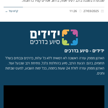
שננעלה בשגגה ברכב לעיני אמהּ, ברחוב אפרים קציר ברחובות.
27/03/2025
11:26
קרא עוד ←
ידידים - סיוע בדרכים
הארגון מספק עזרה ראשונה לא רפואית ללא כל עלות, בדרכים ובבתים בשלל
תחומים, בהם: הנעת הרכב, סיוע בהחלפת גלגל, פתיחת רכב שננעל ועוד.
הארגון מספק עזרה לזולת 24 שעות ביממה, בכל ימות השבוע, למעט שבתות
וחגים.