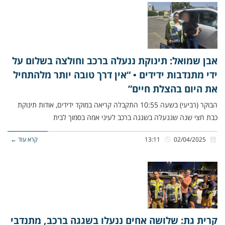
אבן שמואל: תינוקת ננעלה ברכב וחולצה בשלום על
ידי מתנדבות ידידים • “אין דרך טובה יותר מלהתחיל
את היום בהצלת חיים”
הבוקר (רביעי) בשעה 10:55 התקבלה קריאה במוקד ידידים, אודות תינוקת
כבת חצי שנה שננעלה בשגגה ברכב לעיני אמהּ בסמוך לבית
02/04/2025
13:11
קרא עוד ←
קרית גת: שלושה אחים ננעלו בשגגה ברכב, מתנדבי