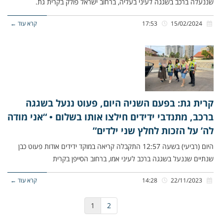
שננעלה ברכב בשגגה לעיני בעליה, ברחוב ישראל פולק בקרית גת.
15/02/2024
17:53
קרא עוד ←
קרית גת: בפעם השניה היום, פעוט ננעל בשגגה
ברכב, מתנדבי ידידים חילצו אותו בשלום • “אני מודה
לה’ על הזכות לחלץ שני ילדים”
היום (רביעי) בשעה 12:57 התקבלה קריאה במוקד ידידים אודות פעוט כבן
שנתיים שננעל בשגגה ברכב לעיני אמו, ברחוב הסייפן בקרית
22/11/2023
14:28
קרא עוד ←
1
2