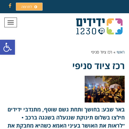
לתרומה
Facebook
תפריט
פתח סרגל
ראשי
»
רכז ציוד סניפי
רכז ציוד סניפי
באר שבע: בחושך ותחת גשם שוטף, מתנדבי ידידים
חילצו בשלום תינוקת שננעלה בשגגה ברכב •
״לראות את האושר בעיני האמא כשהיא מחבקת את