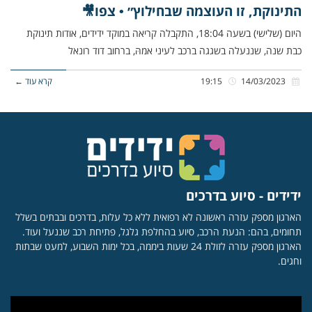
התינוקת, זו העוצמה שבחילוץ״ • צפו🎥
היום (שלישי) בשעה 18:04, התקבלה קריאה במוקד ידידים, אודות תינוקת
כבת שנה, שננעלה בשגגה ברכב לעיני אמהּ, ברחוב דוד רונאל
14/03/2023
19:15
קרא עוד ←
ידידים - סיוע בדרכים
הארגון מספק עזרה ראשונה לא רפואית ללא כל עלות, בדרכים ובבתים בשלל
תחומים, בהם: הנעת הרכב, סיוע בהחלפת גלגל, פתיחת רכב שננעל ועוד.
הארגון מספק עזרה לזולת 24 שעות ביממה, בכל ימות השבוע, למעט שבתות
וחגים.