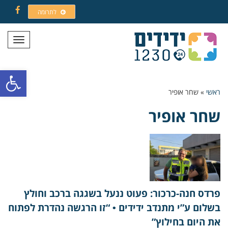
לתרומה
Facebook
תפריט
פתח סרגל
ראשי
»
שחר אופיר
שחר אופיר
פרדס חנה-כרכור: פעוט ננעל בשגגה ברכב וחולץ
בשלום ע”י מתנדב ידידים • “זו הרגשה נהדרת לפתוח
את היום בחילוץ”